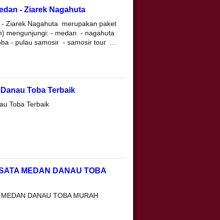
dan - Ziarek Nagahuta
- Ziarek Nagahuta merupakan paket
n) mengunjungi: - medan - nagahuta
ba - pulau samosir - samosir tour ...
a Danau Toba Terbaik
au Toba Terbaik
WISATA MEDAN DANAU TOBA
TA MEDAN DANAU TOBA MURAH