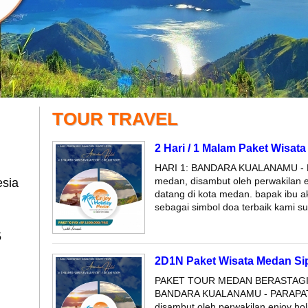
TOUR TRAVEL
2 Hari / 1 Malam Paket Wisa
HARI 1: BANDARA KUALANAMU - P
medan, disambut oleh perwakilan e
esia
datang di kota medan. bapak ibu a
sebagai simbol doa terbaik kami su
5
2D1N Paket Wisata Medan Si
PAKET TOUR MEDAN BERASTAGI 
BANDARA KUALANAMU - PARAPAT t
disambut oleh perwakilan enjoy ho