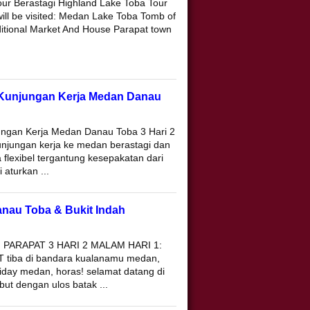
ur Berastagi Highland Lake Toba Tour
ll be visited: Medan Lake Toba Tomb of
itional Market And House Parapat town
 Kunjungan Kerja Medan Danau
ngan Kerja Medan Danau Toba 3 Hari 2
njungan kerja ke medan berastagi dan
 flexibel tergantung kesepakatan dari
 aturkan ...
nau Toba & Bukit Indah
PARAPAT 3 HARI 2 MALAM HARI 1:
iba di bandara kualanamu medan,
liday medan, horas! selamat datang di
ut dengan ulos batak ...