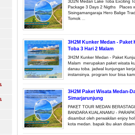
3D2N Medan Lake Toba Exciting To
Package 3 Days 2 Nigths Places wi
Sisingamangaraja Hero Balige Trad
Tomok ...
3H2M Kunker Medan - Paket
Toba 3 Hari 2 Malam
3H2M Kunker Medan - Paket Kunju
Malam merupakan paket wisata ku
danau toba. jadwal kunjungan kerja
instansinya. program tour bisa kami
&
3H2M Paket Wisata Medan-Da
Simarjarunjung
&
PAKET TOUR MEDAN BERASTAGI 
BANDARA KUALANAMU - PARAPAT t
disambut oleh perwakilan enjoy ho
kota medan. bapak ibu akan disamb