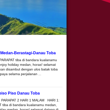
ta Medan-Berastagi-Danau Toba
ARAPAT tiba di bandara kualanamu
njoy holiday medan, horas! selamat
kan disambut dengan ulos batak toba
paya selama perjalanan ...
piso Piso Danau Toba
PARAPAT 2 HARI 1 MALAM HARI 1:
iba di bandara kualanamu medan,
liday medan, horas! selamat datang di