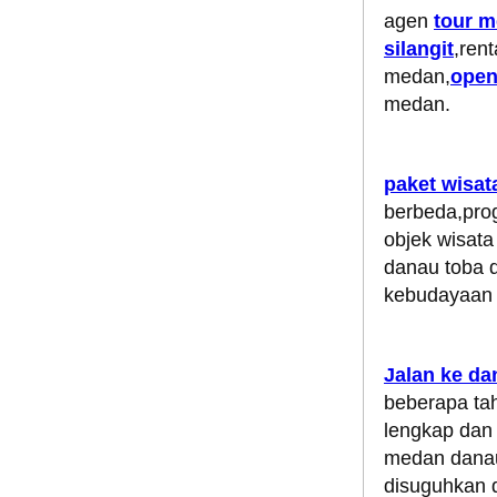
agen
tour 
silangit
,ren
medan,
open
medan.
paket wisata
berbeda,prog
objek wisata
danau toba 
kebudayaan s
Jalan ke da
beberapa tah
lengkap dan 
medan danau 
disuguhkan