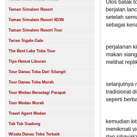
Ulos batak t
berjalan lan
Taman Simalem Resort
setelah semu
Taman Simalem Resort 4D3N
sebagai ken
Taman Simalem Resort Tour
Tarian Sigale Gale
perjalanan k
The Best Lake Toba Tour
makan siang 
Tips Hemat Liburan
melihat rep
Tour Danau Toba Dari Silangit
Tour Danau Toba Murah
selanjutnya
tradisional
Tour Medan Berastagi Parapat
seperti berb
Tour Medan Murah
Travel Agent Medan
kemudian kit
Tuk Tuk Siadong
menikmati v
Wisata Danau Toba Terbaik
dan sibayak)