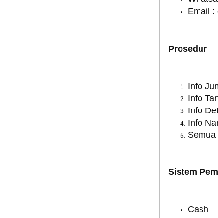
Email :
Prosedur
Info Ju
Info Ta
Info Det
Info N
Semua I
Sistem Pem
Cash