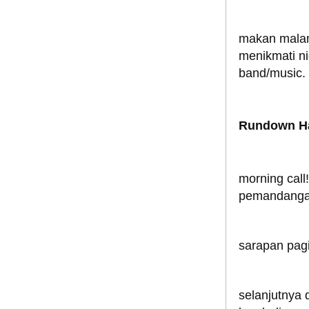
makan malam 
menikmati ni
band/music. t
Rundown Ha
morning call
pemandanga
sarapan pagi 
selanjutnya