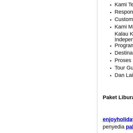
Kami Te
Respon
Custome
Kami M
Kalau 
Indepe
Program
Destina
Proses
Tour Gu
Dan Lai
Paket Libu
enjoyholid
penyedia
pa