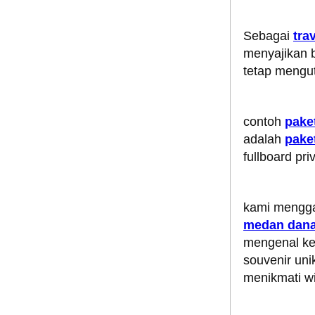
Sebagai
tra
menyajikan b
tetap mengut
contoh
pake
adalah
pake
fullboard pr
kami mengga
medan dana
mengenal ke
souvenir un
menikmati w