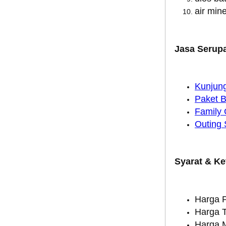
air mine
Jasa Serup
Kunjun
Paket 
Family 
Outing
Syarat & Ke
Harga P
Harga T
Harga 