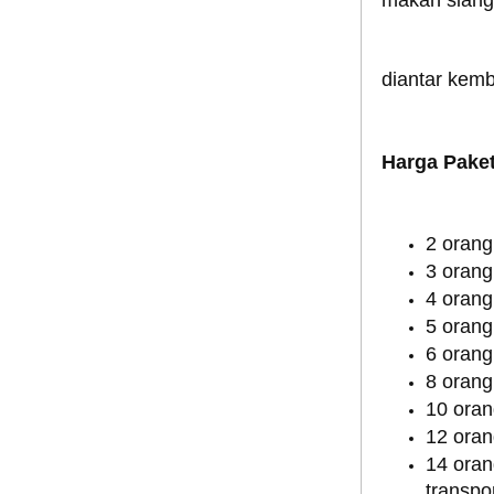
makan siang 
diantar kemb
Harga Pake
2 orang
3 orang
4 orang
5 orang
6 orang 
8 orang 
10 orang
12 orang
14 oran
transpo