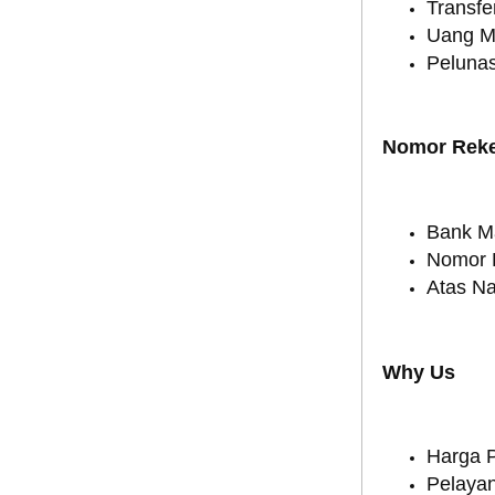
Transfe
Uang M
Pelunas
Nomor Rek
Bank Ma
Nomor R
Atas N
Why Us
Harga P
Pelaya