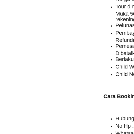
Tour d
Muka 5
rekenin
Pelunas
Pembaya
Refund
Pemesan
Dibatal
Berlaku
Child 
Child 
Cara Booki
Hubungi
No Hp 
Whatsa