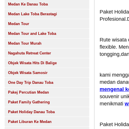
Medan Ke Danau Toba
Paket Holid
Medan Lake Toba Berastagi
Profesional.
Medan Tour
Medan Tour and Lake Toba
Rute wisata
Medan Tour Murah
flexible. Men
Nagahuta Retreat Center
tongging,dan
Objek Wisata Hits Di Balige
Objek Wisata Samosir
kami mengga
medan danau
One Day Trip Danau Toba
mengenal k
Pakej Percutian Medan
souvenir un
Paket Family Gathering
menikmati
w
Paket Holiday Danau Toba
Paket Liburan Ke Medan
Paket Holid