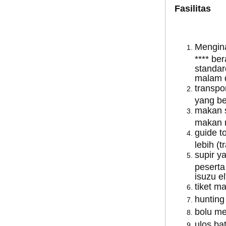
Fasilitas
Mengina
**** be
standar
malam d
transpo
yang b
makan s
makan 
guide t
lebih (
supir y
peserta
isuzu el
tiket m
hunting
bolu me
ulos ba