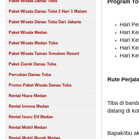
Program To
Paket Wisata Danau Toba
Paket Wisata Danau Toba 2 Hari 1 Malam
Paket Wisata Danau Toba Dari Jakarta
Hari Pe
Hari Ke
Paket Wisata Medan
Hari Ke
Paket Wisata Medan Toba
Hari Ke
Paket Wisata Taman Simalem Resort
Hari Ke
Paket Ziarek Danau Toba
Percutian Danau Toba
Rute Perjal
Promo Paket Wisata Danau Toba
Rental Hiace Medan
Tiba di ban
Rental Innova Medan
datang di ko
Rental Isuzu Elf Medan
Rental Mobil Medan
Bapak/ibu ak
Rental Mobil Murah Medan