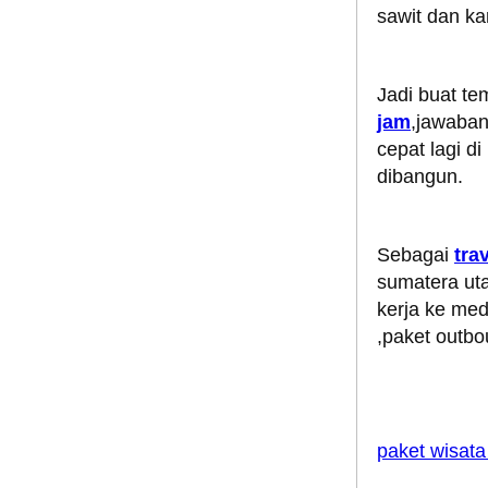
sawit dan ka
Jadi buat t
jam
,jawaban
cepat lagi d
dibangun.
Sebagai
tra
sumatera uta
kerja ke me
,paket outb
paket wisat