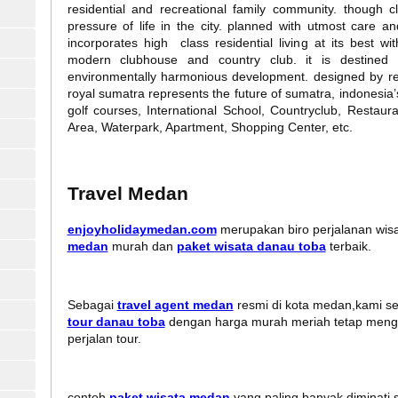
residential and recreational family community. though c
pressure of life in the city. planned with utmost care a
incorporates high class residential living at its best wi
modern clubhouse and country club. it is destined
environmentally harmonious development. designed by re
royal sumatra represents the future of sumatra, indonesia’s
golf courses, International School, Countryclub, Restaur
Area, Waterpark, Apartment, Shopping Center, etc.
Travel Medan
enjoyholidaymedan.com
merupakan biro perjalanan wis
medan
murah dan
paket wisata danau toba
terbaik.
Sebagai
travel agent medan
resmi di kota medan,kami se
tour danau toba
dengan harga murah meriah tetap meng
perjalan tour.
contoh
paket wisata medan
yang paling banyak diminati