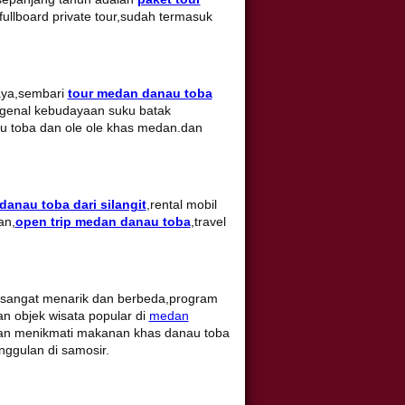
ullboard private tour,sudah termasuk
aya,sembari
tour medan danau toba
genal kebudayaan suku batak
au toba dan ole ole khas medan.dan
 danau toba dari silangit
,rental mobil
an,
open trip medan danau toba
,travel
sangat menarik dan berbeda,program
n objek wisata popular di
medan
 dan menikmati makanan khas danau toba
ggulan di samosir.