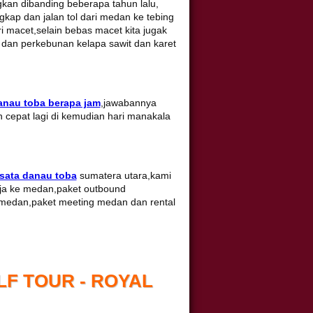
kan dibanding beberapa tahun lalu,
kap dan jalan tol dari medan ke tebing
 macet,selain bebas macet kita jugak
an perkebunan kelapa sawit dan karet
nau toba berapa jam
,jawabannya
h cepat lagi di kemudian hari manakala
isata danau toba
sumatera utara,kami
erja ke medan,paket outbound
medan,paket meeting medan dan rental
LF TOUR - ROYAL