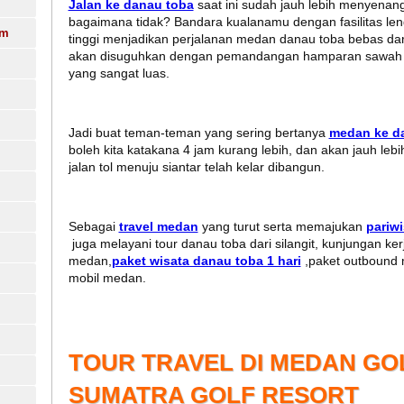
Jalan ke danau toba
saat ini sudah jauh lebih menyenang
bagaimana tidak? Bandara kualanamu dengan fasilitas leng
am
tinggi menjadikan perjalanan medan danau toba bebas dari
akan disuguhkan dengan pemandangan hamparan sawah d
yang sangat luas.
Jadi buat teman-teman yang sering bertanya
medan ke da
boleh kita katakana 4 jam kurang lebih, dan akan jauh lebi
jalan tol menuju siantar telah kelar dibangun.
Sebagai
travel medan
yang turut serta memajukan
pariw
juga melayani tour danau toba dari silangit, kunjungan k
medan,
paket wisata danau toba 1 hari
,paket outbound 
mobil medan.
TOUR TRAVEL DI MEDAN GO
SUMATRA GOLF RESORT