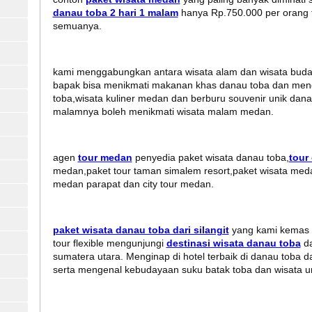
danau toba 2 hari 1 malam
hanya Rp.750.000 per orang f
semuanya.
kami menggabungkan antara wisata alam dan wisata bud
bapak bisa menikmati makanan khas danau toba dan men
toba,wisata kuliner medan dan berburu souvenir unik dan
malamnya boleh menikmati wisata malam medan.
agen
tour medan
penyedia paket wisata danau toba,
tour
medan,paket tour taman simalem resort,paket wisata med
medan parapat dan city tour medan.
paket wisata danau toba dari silangit
yang kami kemas 
tour flexible mengunjungi
destinasi wisata danau toba
da
sumatera utara. Menginap di hotel terbaik di danau toba
serta mengenal kebudayaan suku batak toba dan wisata un