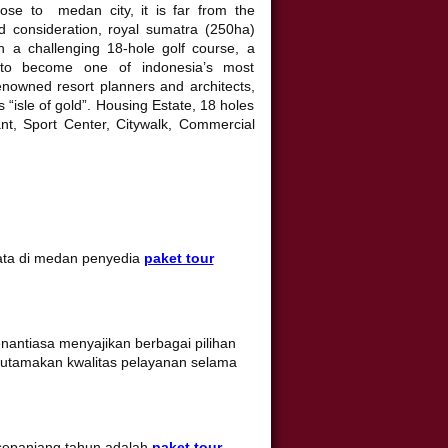
lose to medan city, it is far from the
nd consideration, royal sumatra (250ha)
th a challenging 18-hole golf course, a
 to become one of indonesia’s most
nowned resort planners and architects,
 “isle of gold”. Housing Estate, 18 holes
ant, Sport Center, Citywalk, Commercial
ata di medan penyedia
paket tour
nantiasa menyajikan berbagai pilihan
utamakan kwalitas pelayanan selama
 sepanjang tahun adalah
paket tour