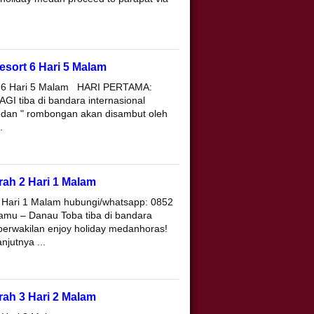
sort 6 Hari 5 Malam
t 6 Hari 5 Malam HARI PERTAMA:
tiba di bandara internasional
edan " rombongan akan disambut oleh
.
ah 2 Hari 1 Malam
 Hari 1 Malam hubungi/whatsapp: 0852
amu – Danau Toba tiba di bandara
erwakilan enjoy holiday medanhoras!
njutnya ...
ah 3 Hari 2 Malam