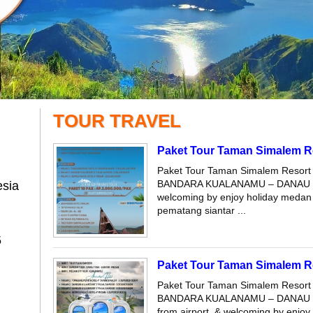
TOUR TRAVEL
Paket Tour Taman Simalem Re
Paket Tour Taman Simalem Resor
BANDARA KUALANAMU – DANAU TOBA
esia
welcoming by enjoy holiday medan p
pematang siantar ...
5
Paket Tour Taman Simalem Re
Paket Tour Taman Simalem Resor
BANDARA KUALANAMU – DANAU T
from airport & welcoming by enjoy