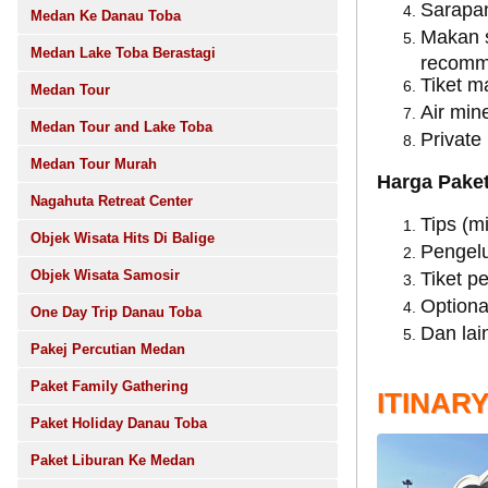
Sarapan
Medan Ke Danau Toba
Makan s
Medan Lake Toba Berastagi
recomm
Tiket m
Medan Tour
Air min
Medan Tour and Lake Toba
Private 
Medan Tour Murah
Harga Paket
Nagahuta Retreat Center
Tips (m
Objek Wisata Hits Di Balige
Pengelu
Objek Wisata Samosir
Tiket p
Optiona
One Day Trip Danau Toba
Dan lain
Pakej Percutian Medan
Paket Family Gathering
ITINAR
Paket Holiday Danau Toba
Paket Liburan Ke Medan