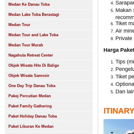
Sarapan
Medan Ke Danau Toba
Makan s
Medan Lake Toba Berastagi
recomm
Tiket m
Medan Tour
Air min
Medan Tour and Lake Toba
Private 
Medan Tour Murah
Harga Paket
Nagahuta Retreat Center
Tips (m
Objek Wisata Hits Di Balige
Pengelu
Objek Wisata Samosir
Tiket p
Optiona
One Day Trip Danau Toba
Dan lain
Pakej Percutian Medan
Paket Family Gathering
ITINAR
Paket Holiday Danau Toba
Paket Liburan Ke Medan